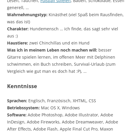
Lesen, Tauchen,
Fußball spielen
, Baden, Schokolade, Essen
generell, …
Wahrnehmungstyp:
Kinästhet (viel Spaß beim Rausfinden,
was das ist)
Charakter:
Hundemensch … ich finde, das sagt sehr viel
aus :)
Haustiere:
zwei Chinchillas und ein Hund
Was ich in meinem Leben noch machen will:
besser
Gitarre spielen lernen, im offenen Meer mit Delphinen
schwimmen, ein Buch schreiben, Survival-Urlaub (zum
Vergleich wie gut man es doch hat :P), …
Kenntnisse
Sprachen:
Englisch, Französisch, XHTML, CSS
Betriebssystem:
Mac OS X, Windows
Software:
Adobe Photoshop, Adobe Illustrator, Adobe
InDesign, Adobe Fireworks, Adobe Dreamweaver, Adobe
After Effects, Adobe Flash, Apple Final Cut Pro, Maxon